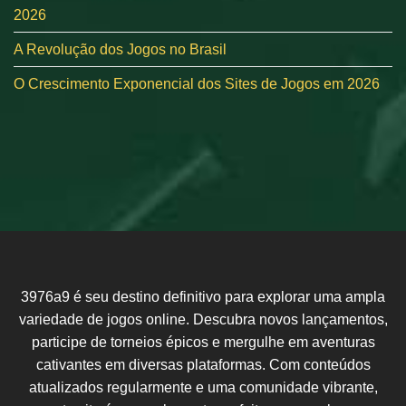
2026
A Revolução dos Jogos no Brasil
O Crescimento Exponencial dos Sites de Jogos em 2026
3976a9 é seu destino definitivo para explorar uma ampla
variedade de jogos online. Descubra novos lançamentos,
participe de torneios épicos e mergulhe em aventuras
cativantes em diversas plataformas. Com conteúdos
atualizados regularmente e uma comunidade vibrante,