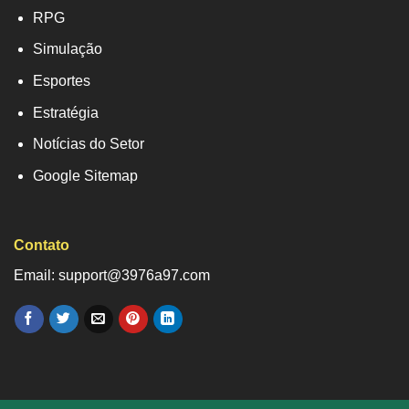
RPG
Simulação
Esportes
Estratégia
Notícias do Setor
Google Sitemap
Contato
Email: support@3976a97.com