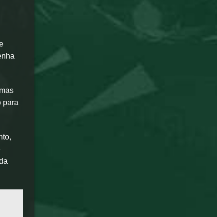
e
tenha
emas
o para
nto,
e
nda