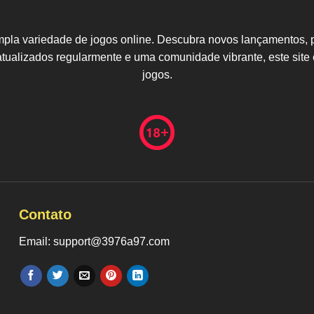
ampla variedade de jogos online. Descubra novos lançamentos, p
tualizados regularmente e uma comunidade vibrante, este site 
jogos.
Contato
Email: support@3976a97.com