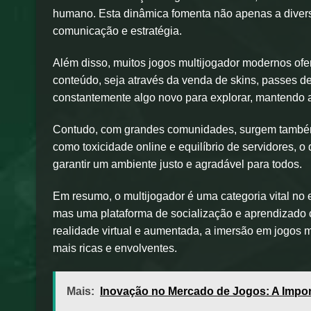
humano. Esta dinâmica fomenta não apenas a diver
comunicação e estratégia.
Além disso, muitos jogos multijogador modernos of
conteúdo, seja através da venda de skins, passes d
constantemente algo novo para explorar, mantendo 
Contudo, com grandes comunidades, surgem também
como toxicidade online e equilíbrio de servidores,
garantir um ambiente justo e agradável para todos.
Em resumo, o multijogador é uma categoria vital no
mas uma plataforma de socialização e aprendizado c
realidade virtual e aumentada, a imersão em jogos 
mais ricas e envolventes.
Mais:
Inovação no Mercado de Jogos: A Impor