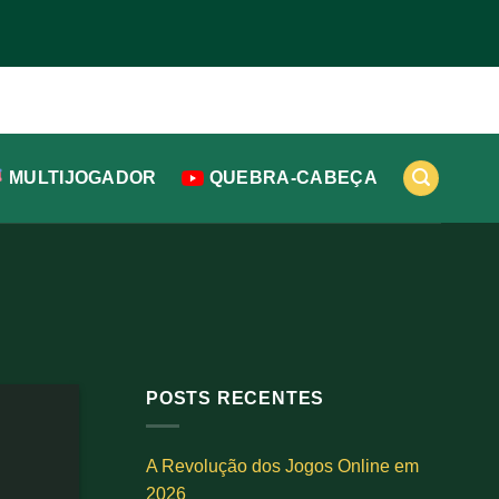
MULTIJOGADOR
QUEBRA-CABEÇA
POSTS RECENTES
A Revolução dos Jogos Online em
2026