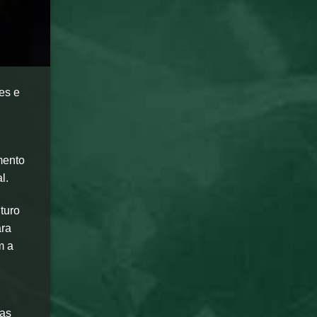
es e
mento
l.
turo
ara
m a
nas