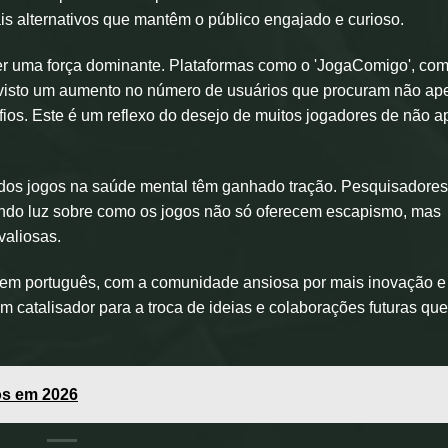
is alternativos que mantêm o público engajado e curioso.
ser uma força dominante. Plataformas como o 'JogaComigo', co
 visto um aumento no número de usuários que procuram não ap
ios. Este é um reflexo do desejo de muitos jogadores de não 
a dos jogos na saúde mental têm ganhado tração. Pesquisadore
çando luz sobre como os jogos não só oferecem escapismo, mas
valiosas.
 em português, com a comunidade ansiosa por mais inovação e
um catalisador para a troca de ideias e colaborações futuras que
os em 2026