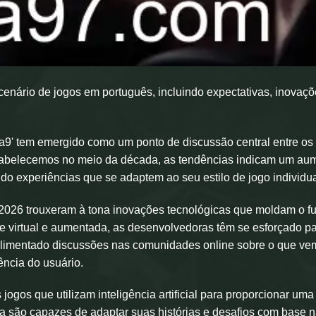
cenário de jogos em português, incluindo expectativas, inovaçõ
a9' tem emergido como um ponto de discussão central entre os
tabelecemos no meio da década, as tendências indicam um au
o experiências que se adaptem ao seu estilo de jogo individua
26 trouxeram à tona inovações tecnológicas que moldam o fu
e virtual e aumentada, as desenvolvedoras têm se esforçado p
m alimentado discussões nas comunidades online sobre o que ve
ncia do usuário.
ogos que utilizam inteligência artificial para proporcionar uma
ra são capazes de adaptar suas histórias e desafios com base 