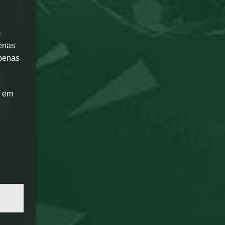
m
enas
apenas
s em