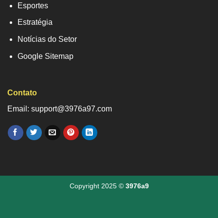
Esportes
Estratégia
Notícias do Setor
Google Sitemap
Contato
Email: support@3976a97.com
Copyright 2025 ©
3976a9