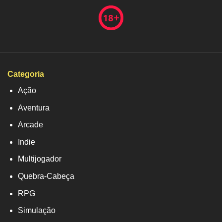
Categoria
Ação
Aventura
Arcade
Indie
Multijogador
Quebra-Cabeça
RPG
Simulação