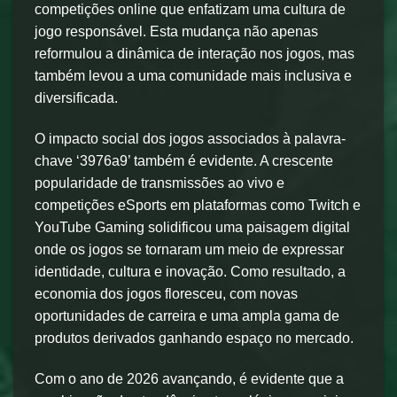
competições online que enfatizam uma cultura de
jogo responsável. Esta mudança não apenas
reformulou a dinâmica de interação nos jogos, mas
também levou a uma comunidade mais inclusiva e
diversificada.
O impacto social dos jogos associados à palavra-
chave ‘3976a9’ também é evidente. A crescente
popularidade de transmissões ao vivo e
competições eSports em plataformas como Twitch e
YouTube Gaming solidificou uma paisagem digital
onde os jogos se tornaram um meio de expressar
identidade, cultura e inovação. Como resultado, a
economia dos jogos floresceu, com novas
oportunidades de carreira e uma ampla gama de
produtos derivados ganhando espaço no mercado.
Com o ano de 2026 avançando, é evidente que a