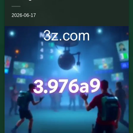
2026-06-17