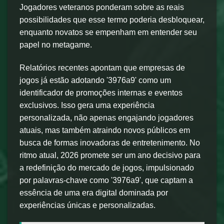
Jogadores veteranos ponderam sobre as reais
possibilidades que esse termo poderia desbloquear,
enquanto novatos se empenham em entender seu
papel no metagame.
Relatórios recentes apontam que empresas de
jogos já estão adotando '3976a9' como um
identificador de promoções internas e eventos
exclusivos. Isso gera uma experiência
personalizada, não apenas engajando jogadores
atuais, mas também atraindo novos públicos em
busca de formas inovadoras de entretenimento. No
ritmo atual, 2026 promete ser um ano decisivo para
a redefinição do mercado de jogos, impulsionado
por palavras-chave como '3976a9', que captam a
essência de uma era digital dominada por
experiências únicas e personalizadas.