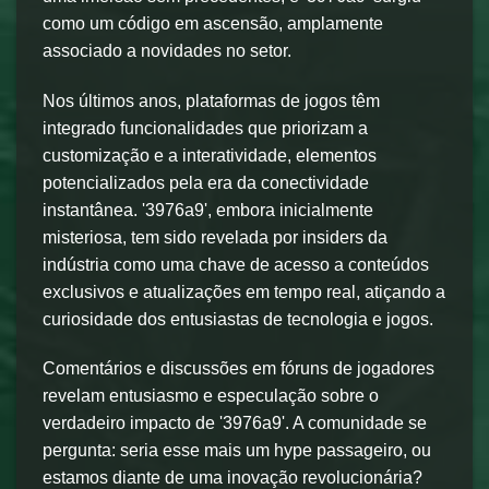
como um código em ascensão, amplamente
associado a novidades no setor.
Nos últimos anos, plataformas de jogos têm
integrado funcionalidades que priorizam a
customização e a interatividade, elementos
potencializados pela era da conectividade
instantânea. '3976a9', embora inicialmente
misteriosa, tem sido revelada por insiders da
indústria como uma chave de acesso a conteúdos
exclusivos e atualizações em tempo real, atiçando a
curiosidade dos entusiastas de tecnologia e jogos.
Comentários e discussões em fóruns de jogadores
revelam entusiasmo e especulação sobre o
verdadeiro impacto de '3976a9'. A comunidade se
pergunta: seria esse mais um hype passageiro, ou
estamos diante de uma inovação revolucionária?