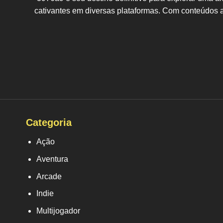
cativantes em diversas plataformas. Com conteúdos a
Categoria
Ação
Aventura
Arcade
Indie
Multijogador