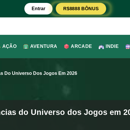
R$8888 BÔNUS
Entrar
AÇÃO
AVENTURA
ARCADE
INDIE
as Do Universo Dos Jogos Em 2026
ncias do Universo dos Jogos em 2