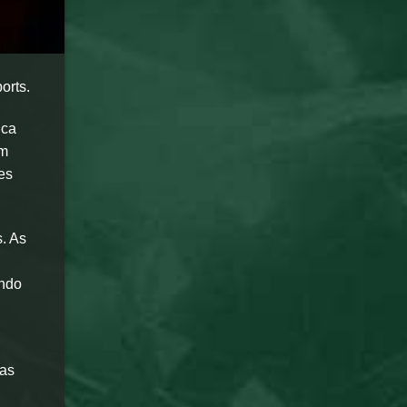
orts.
ica
em
es
. As
ando
ias