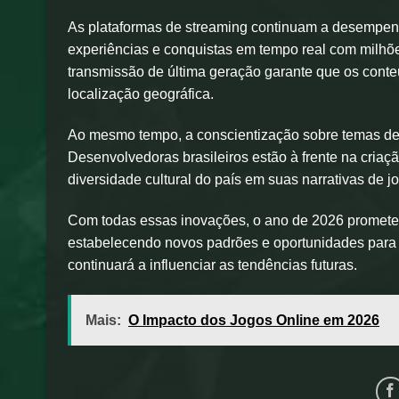
As plataformas de streaming continuam a desempenh
experiências e conquistas em tempo real com milhõ
transmissão de última geração garante que os cont
localização geográfica.
Ao mesmo tempo, a conscientização sobre temas de 
Desenvolvedoras brasileiros estão à frente na criaç
diversidade cultural do país em suas narrativas de j
Com todas essas inovações, o ano de 2026 promete 
estabelecendo novos padrões e oportunidades para a
continuará a influenciar as tendências futuras.
Mais:
O Impacto dos Jogos Online em 2026