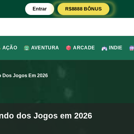
R$8888 BÔNUS
Entrar
AÇÃO
AVENTURA
ARCADE
INDIE
 Dos Jogos Em 2026
undo dos Jogos em 2026