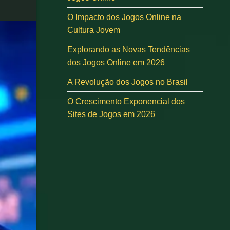
O Impacto dos Jogos Online na
Cultura Jovem
Explorando as Novas Tendências
dos Jogos Online em 2026
A Revolução dos Jogos no Brasil
O Crescimento Exponencial dos
Sites de Jogos em 2026