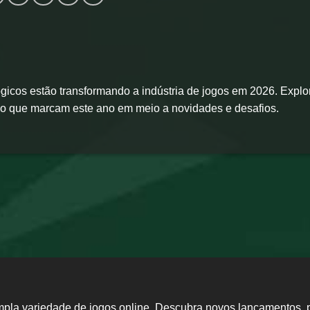
icos estão transformando a indústria de jogos em 2026. Explo
do que marcam este ano em meio a novidades e desafios.
ampla variedade de jogos online. Descubra novos lançamentos, p