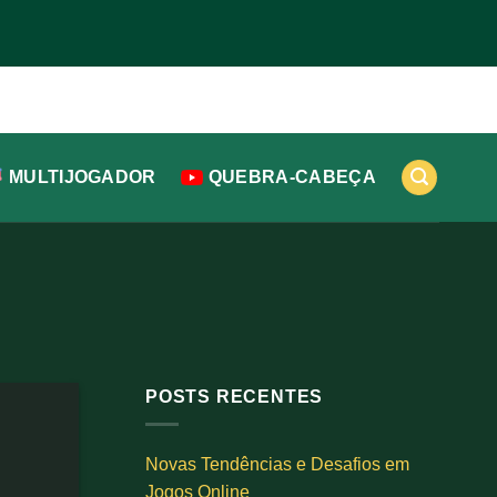
MULTIJOGADOR
QUEBRA-CABEÇA
POSTS RECENTES
Novas Tendências e Desafios em
Jogos Online