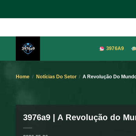
Skip
to
content
3976A9
Home
/
Notícias Do Setor
/
A Revolução Do Mundo
3976a9 | A Revolução do M