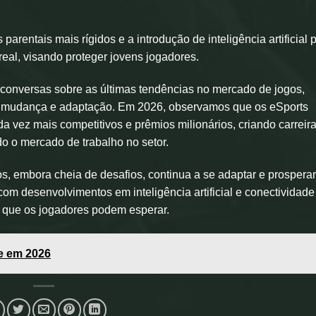
rentais mais rígidos e a introdução de inteligência artificial 
al, visando proteger jovens jogadores.
 conversas sobre as últimas tendências no mercado de jogos,
a mudança e adaptação. Em 2026, observamos que os eSports
 vez mais competitivos e prêmios milionários, criando carreir
o o mercado de trabalho no setor.
os, embora cheia de desafios, continua a se adaptar e prosperar
com desenvolvimentos em inteligência artificial e conectividade
 que os jogadores podem esperar.
e em 2026