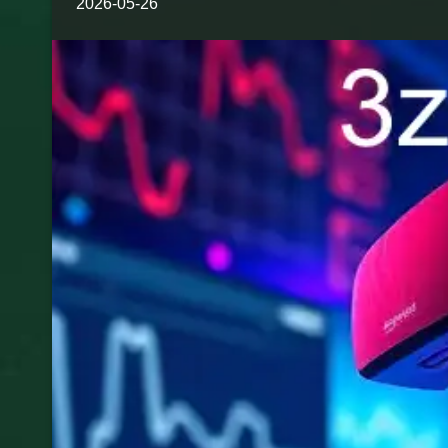
2026-05-26