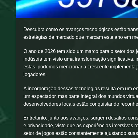
Descubra como os avanços tecnológicos estão trans
estratégias de mercado que marcam este ano em mei
O ano de 2026 tem sido um marco para o setor dos j
indústria tem visto uma transformação significativa
estas, podemos mencionar a crescente implementaçã
jogadores.
A incorporação dessas tecnologias resulta em um en
um espectador, mas parte integral dos mundos virtua
desenvolvedores locais estão conquistando reconhec
Entretanto, junto aos avanços, surgem desafios co
e privacidade, visto que as experiências imersivas
setor de jogos estão constantemente ajustando suas 