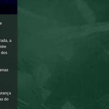
 e
rada, a
ntre
a dos
penas
urança
as do