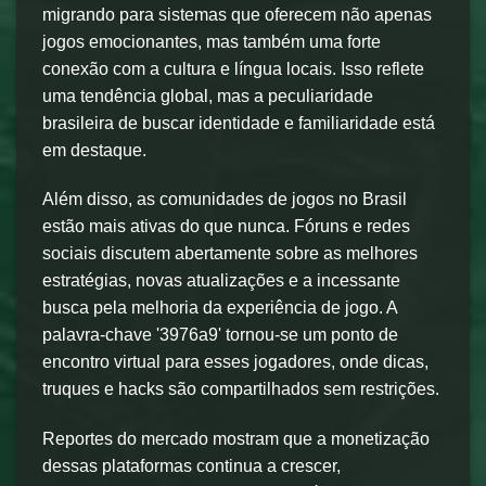
migrando para sistemas que oferecem não apenas
jogos emocionantes, mas também uma forte
conexão com a cultura e língua locais. Isso reflete
uma tendência global, mas a peculiaridade
brasileira de buscar identidade e familiaridade está
em destaque.
Além disso, as comunidades de jogos no Brasil
estão mais ativas do que nunca. Fóruns e redes
sociais discutem abertamente sobre as melhores
estratégias, novas atualizações e a incessante
busca pela melhoria da experiência de jogo. A
palavra-chave '3976a9' tornou-se um ponto de
encontro virtual para esses jogadores, onde dicas,
truques e hacks são compartilhados sem restrições.
Reportes do mercado mostram que a monetização
dessas plataformas continua a crescer,