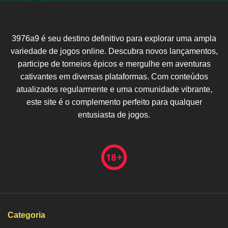
3976a9 é seu destino definitivo para explorar uma ampla
variedade de jogos online. Descubra novos lançamentos,
participe de torneios épicos e mergulhe em aventuras
cativantes em diversas plataformas. Com conteúdos
atualizados regularmente e uma comunidade vibrante,
este site é o complemento perfeito para qualquer
entusiasta de jogos.
Categoria