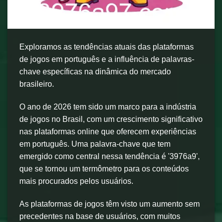
Exploramos as tendências atuais das plataformas
de jogos em português e a influência de palavras-
chave específicas na dinâmica do mercado
brasileiro.
O ano de 2026 tem sido um marco para a indústria
de jogos no Brasil, com um crescimento significativo
nas plataformas online que oferecem experiências
em português. Uma palavra-chave que tem
emergido como central nessa tendência é '3976a9',
que se tornou um termômetro para os conteúdos
mais procurados pelos usuários.
As plataformas de jogos têm visto um aumento sem
precedentes na base de usuários, com muitos