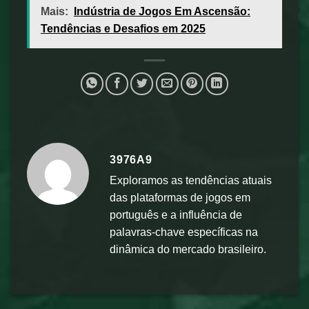
Mais:
Indústria de Jogos Em Ascensão:
Tendências e Desafios em 2025
3976A9
Exploramos as tendências atuais
das plataformas de jogos em
português e a influência de
palavras-chave específicas na
dinâmica do mercado brasileiro.