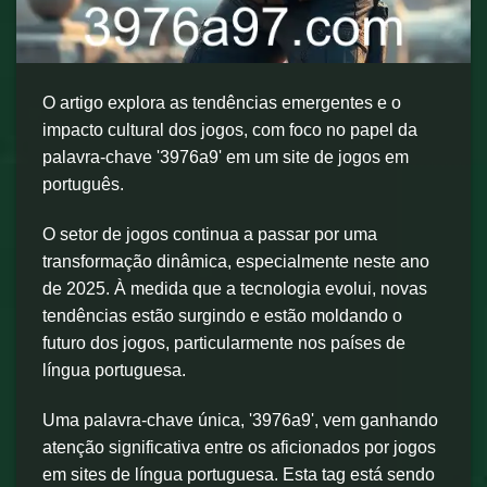
O artigo explora as tendências emergentes e o
impacto cultural dos jogos, com foco no papel da
palavra-chave '3976a9' em um site de jogos em
português.
O setor de jogos continua a passar por uma
transformação dinâmica, especialmente neste ano
de 2025. À medida que a tecnologia evolui, novas
tendências estão surgindo e estão moldando o
futuro dos jogos, particularmente nos países de
língua portuguesa.
Uma palavra-chave única, '3976a9', vem ganhando
atenção significativa entre os aficionados por jogos
em sites de língua portuguesa. Esta tag está sendo