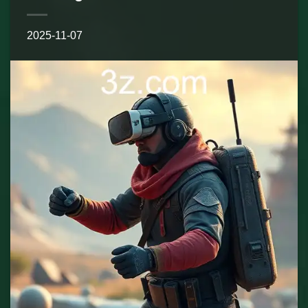
2025-11-07