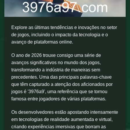
Explore as últimas tendências e inovações no setor
de jogos, incluindo o impacto da tecnologia e o
avanço de plataformas online.
O ano de 2026 trouxe consigo uma série de
avanços significativos no mundo dos jogos,
transformando a indústria de maneiras sem
precedentes. Uma das principais palavras-chave
que têm capturado a atenção dos aficionados por
jogos é '3976a9', uma referência que se tornou
famosa entre jogadores de várias plataformas.
Os desenvolvedores estão apostando intensamente
em tecnologias de realidade aumentada e virtual,
criando experiências imersivas que borram as