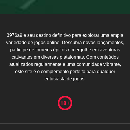
3976a9 é seu destino definitivo para explorar uma ampla
variedade de jogos online. Descubra novos lançamentos,
participe de torneios épicos e mergulhe em aventuras
cativantes em diversas plataformas. Com conteúdos
atualizados regularmente e uma comunidade vibrante,
este site é o complemento perfeito para qualquer
entusiasta de jogos.