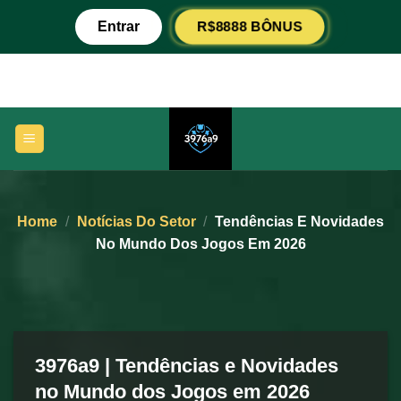
Skip
R$8888 BÔNUS
Entrar
to
content
Home
/
Notícias Do Setor
/
Tendências E Novidades
No Mundo Dos Jogos Em 2026
3976a9 | Tendências e Novidades
no Mundo dos Jogos em 2026