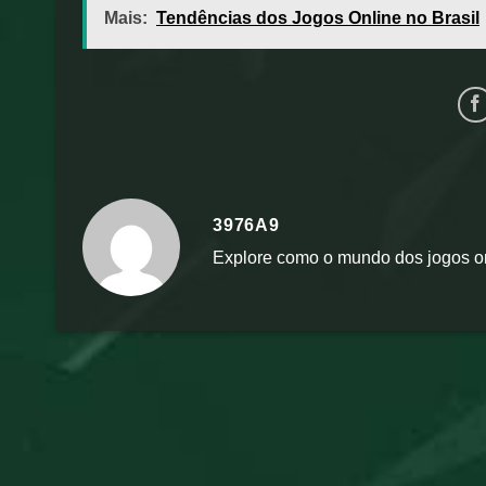
Mais:
Tendências dos Jogos Online no Brasil
3976A9
Explore como o mundo dos jogos onl