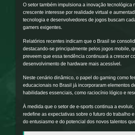
O setor também impulsiona a inovação tecnológica n
crescente interesse por realidade virtual e aumenta
tecnologia e desenvolvedores de jogos buscam cada 
gamers exigentes.
Relatórios recentes indicam que o Brasil se cons
destacando-se principalmente pelos jogos mobile, que
preveem que essa tendência continuará a crescer c
desenvolvimento de hardware mais acessível.
Neste cenário dinâmico, o papel do gaming como fe
educacionais no Brasil já incorporaram elementos 
habilidades essenciais, como raciocínio lógico e re
À medida que o setor de e-sports continua a evolui
redefine as expectativas sobre o futuro do trabalho e
do entusiasmo e do potencial dos novos talentos qu