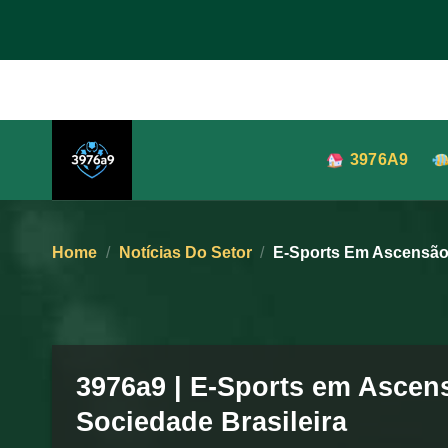
Skip
to
content
3976A9
Home
/
Notícias Do Setor
/
E-Sports Em Ascensão:
3976a9 | E-Sports em Ascen
Sociedade Brasileira