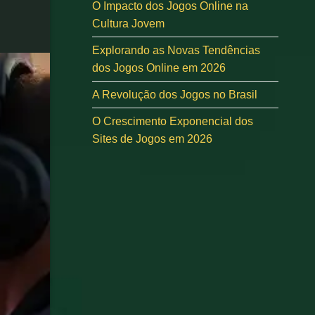
O Impacto dos Jogos Online na
Cultura Jovem
Explorando as Novas Tendências
dos Jogos Online em 2026
A Revolução dos Jogos no Brasil
O Crescimento Exponencial dos
Sites de Jogos em 2026