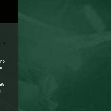
sil,
 no
em
lhões
s