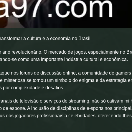
ansformar a cultura e a economia no Brasil.
 ano revolucionário. O mercado de jogos, especialmente no Bra
idando-se como uma importante indústria cultural e econômica.
aque nos fóruns de discussão online, a comunidade de gamers
e misteriosa se tornou um símbolo do enigma e da estratégia 
s por complexidade e desafios.
canais de televisão e serviços de streaming, não só cativam mi
de esporte. A inclusão de disciplinas de e-sports nos principai
us dos jogadores profissionais a celebridades, oferecendo-lhes