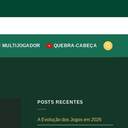
MULTIJOGADOR
QUEBRA-CABEÇA
POSTS RECENTES
A Evolução dos Jogos em 2026