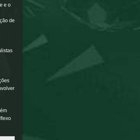
e e o
ação de
listas
ções
nvolver
mbém
flexo