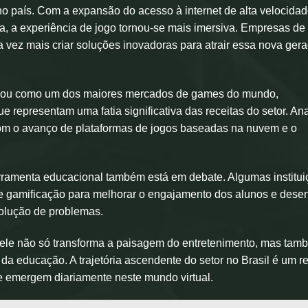
o país. Com a expansão do acesso à internet de alta velocidad
da, a experiência de jogo tornou-se mais imersiva. Empresas de
vez mais criar soluções inovadoras para atrair essa nova ger
olidou como um dos maiores mercados de games do mundo,
 representam uma fatia significativa das receitas do setor. Ana
om o avanço de plataformas de jogos baseadas na nuvem e o
rramenta educacional também está em debate. Algumas institui
de gamificação para melhorar o engajamento dos alunos e dese
solução de problemas.
r, ele não só transforma a paisagem do entretenimento, mas ta
 da educação. A trajetória ascendente do setor no Brasil é um re
e emergem diariamente neste mundo virtual.