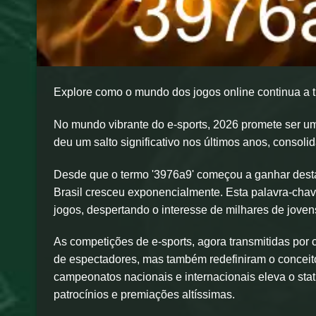
Explore como o mundo dos jogos online continua a tr
No mundo vibrante do e-sports, 2026 promete ser um
deu um salto significativo nos últimos anos, consol
Desde que o termo '3976a9' começou a ganhar dest
Brasil cresceu exponencialmente. Esta palavra-chav
jogos, despertando o interesse de milhares de joven
As competições de e-sports, agora transmitidas por 
de espectadores, mas também redefiniram o conceito 
campeonatos nacionais e internacionais eleva o stat
patrocínios e premiações altíssimas.