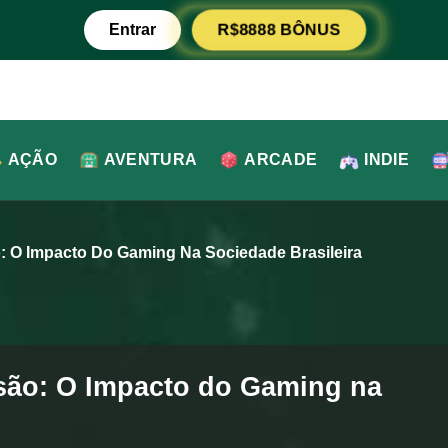
R$8888 BÔNUS
Entrar
AÇÃO
AVENTURA
ARCADE
INDIE
 O Impacto Do Gaming Na Sociedade Brasileira
são: O Impacto do Gaming na