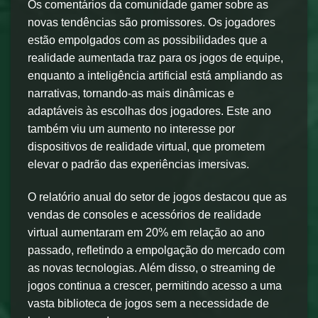
Os comentários da comunidade gamer sobre as
novas tendências são promissores. Os jogadores
estão empolgados com as possibilidades que a
realidade aumentada traz para os jogos de equipe,
enquanto a inteligência artificial está ampliando as
narrativas, tornando-as mais dinâmicas e
adaptáveis às escolhas dos jogadores. Este ano
também viu um aumento no interesse por
dispositivos de realidade virtual, que prometem
elevar o padrão das experiências imersivas.
O relatório anual do setor de jogos destacou que as
vendas de consoles e acessórios de realidade
virtual aumentaram em 20% em relação ao ano
passado, refletindo a empolgação do mercado com
as novas tecnologias. Além disso, o streaming de
jogos continua a crescer, permitindo acesso a uma
vasta biblioteca de jogos sem a necessidade de