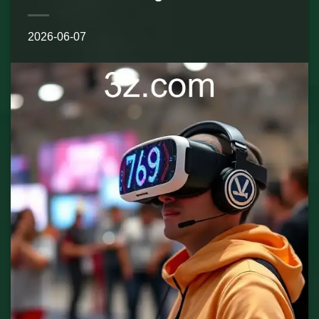
2026-06-07