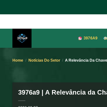
Skip
to
content
3976A9
Home
/
Notícias Do Setor
/
A Relevância Da Chav
3976a9 | A Relevância da C