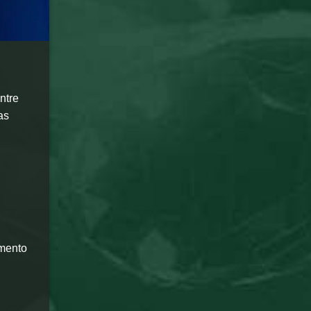
ntre
as
imento