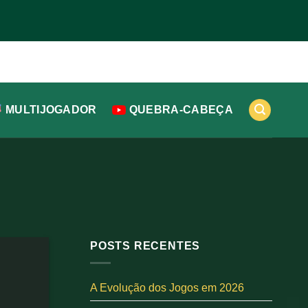
MULTIJOGADOR
QUEBRA-CABEÇA
POSTS RECENTES
A Evolução dos Jogos em 2026