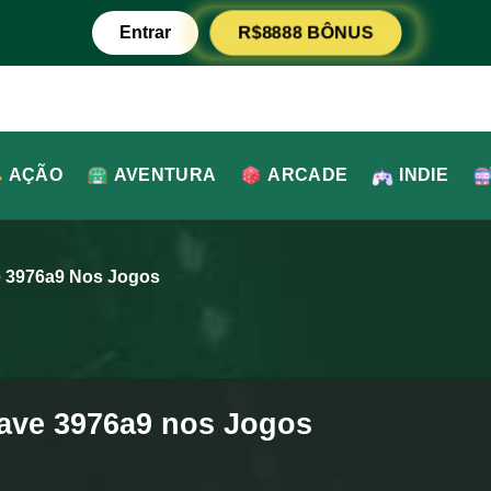
R$8888 BÔNUS
Entrar
AÇÃO
AVENTURA
ARCADE
INDIE
e 3976a9 Nos Jogos
have 3976a9 nos Jogos