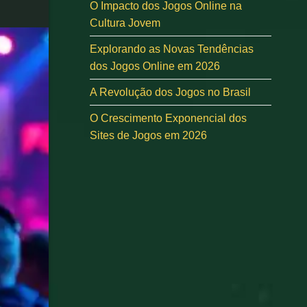
O Impacto dos Jogos Online na
Cultura Jovem
Explorando as Novas Tendências
dos Jogos Online em 2026
A Revolução dos Jogos no Brasil
O Crescimento Exponencial dos
Sites de Jogos em 2026