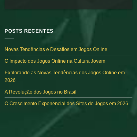
POSTS RECENTES
Novas Tendências e Desafios em Jogos Online
O Impacto dos Jogos Online na Cultura Jovem
Explorando as Novas Tendências dos Jogos Online em
2026
A Revolução dos Jogos no Brasil
O Crescimento Exponencial dos Sites de Jogos em 2026