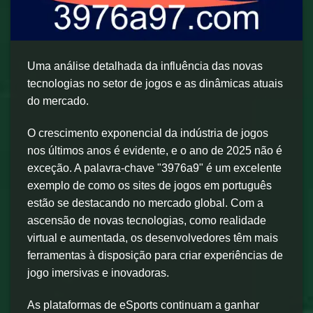
Uma análise detalhada da influência das novas
tecnologias no setor de jogos e as dinâmicas atuais
do mercado.
O crescimento exponencial da indústria de jogos
nos últimos anos é evidente, e o ano de 2025 não é
exceção. A palavra-chave "3976a9" é um excelente
exemplo de como os sites de jogos em português
estão se destacando no mercado global. Com a
ascensão de novas tecnologias, como realidade
virtual e aumentada, os desenvolvedores têm mais
ferramentas à disposição para criar experiências de
jogo imersivas e inovadoras.
As plataformas de eSports continuam a ganhar