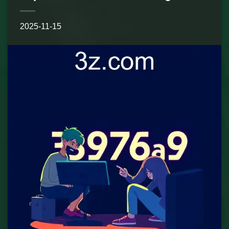
2025-11-15