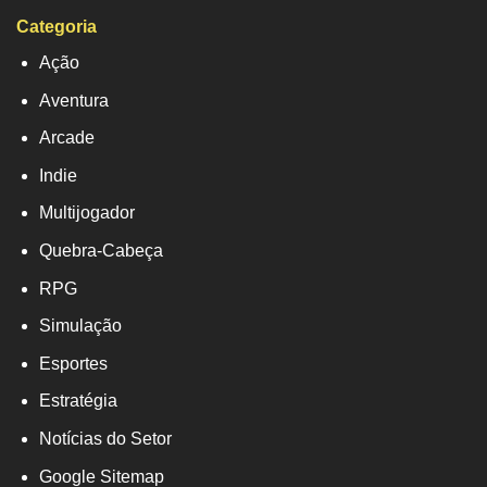
Categoria
Ação
Aventura
Arcade
Indie
Multijogador
Quebra-Cabeça
RPG
Simulação
Esportes
Estratégia
Notícias do Setor
Google Sitemap