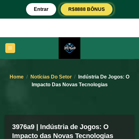
Skip
R$8888 BÔNUS
Entrar
to
content
Home
/
Notícias Do Setor
/
Indústria De Jogos: O
Impacto Das Novas Tecnologias
3976a9 | Indústria de Jogos: O
Impacto das Novas Tecnologias