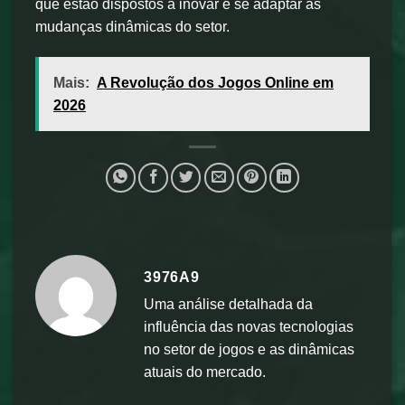
que estão dispostos a inovar e se adaptar às
mudanças dinâmicas do setor.
Mais:
A Revolução dos Jogos Online em
2026
3976A9
Uma análise detalhada da
influência das novas tecnologias
no setor de jogos e as dinâmicas
atuais do mercado.