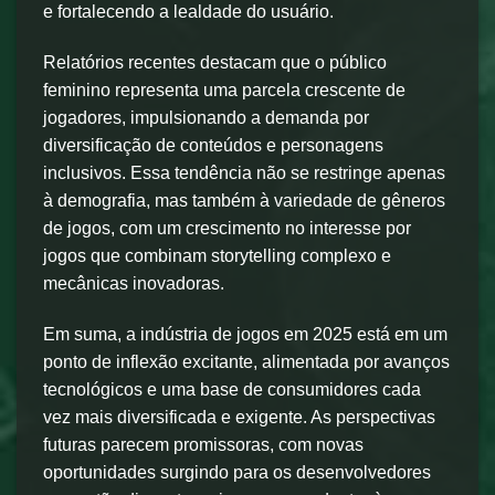
e fortalecendo a lealdade do usuário.
Relatórios recentes destacam que o público
feminino representa uma parcela crescente de
jogadores, impulsionando a demanda por
diversificação de conteúdos e personagens
inclusivos. Essa tendência não se restringe apenas
à demografia, mas também à variedade de gêneros
de jogos, com um crescimento no interesse por
jogos que combinam storytelling complexo e
mecânicas inovadoras.
Em suma, a indústria de jogos em 2025 está em um
ponto de inflexão excitante, alimentada por avanços
tecnológicos e uma base de consumidores cada
vez mais diversificada e exigente. As perspectivas
futuras parecem promissoras, com novas
oportunidades surgindo para os desenvolvedores