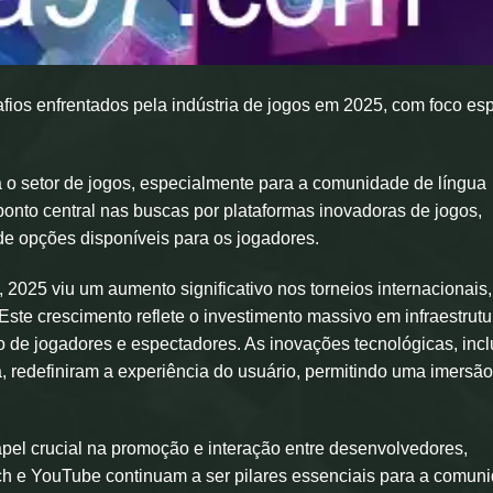
fios enfrentados pela indústria de jogos em 2025, com foco esp
 o setor de jogos, especialmente para a comunidade de língua
ponto central nas buscas por plataformas inovadoras de jogos,
 de opções disponíveis para os jogadores.
2025 viu um aumento significativo nos torneios internacionais,
ste crescimento reflete o investimento massivo em infraestrutu
o de jogadores e espectadores. As inovações tecnológicas, inc
da, redefiniram a experiência do usuário, permitindo uma imersã
el crucial na promoção e interação entre desenvolvedores,
ch e YouTube continuam a ser pilares essenciais para a comun