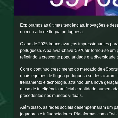
Exploramos as últimas tendências, inovações e desa
no mercado de língua portuguesa.
O ano de 2025 trouxe avanços impressionantes para
portuguesa. A palavra-chave '3976a9' tornou-se um 
refletindo a crescente popularidade e a diversidade
Com o contínuo crescimento do mercado de eSports, 
quais equipes de língua portuguesa se destacaram. E
treinamento e tecnologia, atraindo uma nova geraçã
o uso de inteligência artificial e realidade aumenta
precedentes nos mundos virtuais.
Além disso, as redes sociais desempenharam um pap
jogadores e influenciadores. Plataformas como Twit