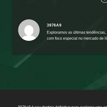
3976A9
Exploramos as últimas tendências, 
com foco especial no mercado de l